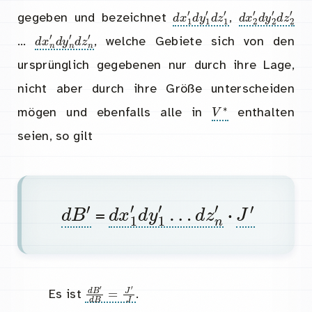
d
x
1
′
d
y
1
′
d
z
1
d
′
x
2
′
d
y
gegeben und bezeichnet
,
d
x
n
′
d
y
n
′
d
z
n
′
…
, welche Gebiete sich von den
ursprünglich gegebenen nur durch ihre Lage,
nicht aber durch ihre Größe unterscheiden
V
∗
mögen und ebenfalls alle in
enthalten
seien, so gilt
d
B
′
d
x
1
′
d
y
1
′
…
d
z
n
′
J
′
=
·
d
B
′
d
B
=
J
′
J
Es ist
.