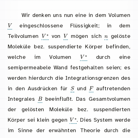
Wir denken uns nun eine in dem Volumen
V
eingeschlossene Flüssigkeit; in dem
V
∗
V
n
Teilvolumen
von
mögen sich
gelöste
Moleküle bez. suspendierte Körper befinden,
V
∗
welche im Volumen
durch eine
semipermeabele Wand festgehalten seien; es
werden hierdurch die Integrationsgrenzen des
S
F
in den Ausdrücken für
und
auftretenden
B
Integrales
beeinflußt. Das Gesamtvolumen
der gelösten Moleküle bez. suspendierten
V
∗
Körper sei klein gegen
. Dies System werde
im Sinne der erwähnten Theorie durch die
p
l
p
1
…