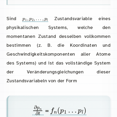
p
1
,
p
2
,
.
.
.
,
p
l
Sind
Zustandsvariable eines
physikalischen Systems, welche den
momentanen Zustand desselben vollkommen
bestimmen (z. B. die Koordinaten und
Geschwindigkeitskomponenten aller Atome
des Systems) und ist das vollständige System
der Veränderungsgleichungen dieser
Zustandsvariabeln von der Form
∂
p
n
∂
t
f
n
(
p
1
…
p
l
)
=