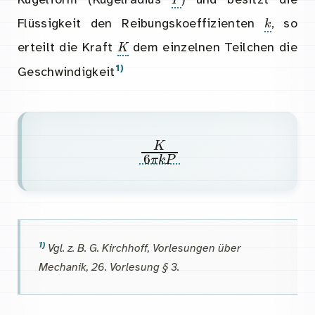
k
Flüssigkeit den Reibungskoeffizienten
, so
K
erteilt die Kraft
dem einzelnen Teilchen die
1)
Geschwindigkeit
K
6
π
k
P
1)
Vgl. z. B. G. Kirchhoff, Vorlesungen über
Mechanik, 26. Vorlesung § 3.