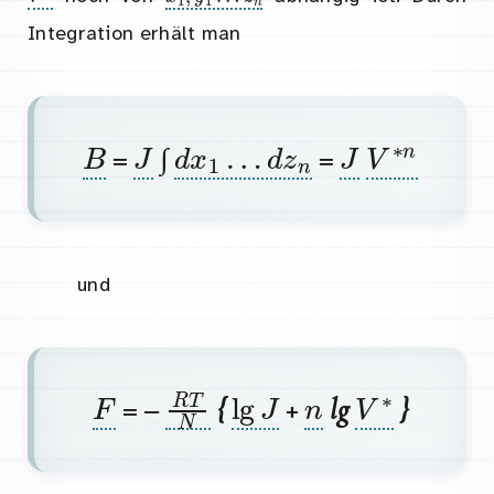
Integration erhält man
B
J
d
x
1
…
d
z
n
J
V
∗
n
=
∫
=
und
F
R
T
N
lg
J
n
V
∗
= –
{
+
lg
}