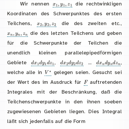
x
1
,
y
1
,
z
1
Wir nennen
die rechtwinkligen
Koordinaten des Schwerpunktes des ersten
x
2
,
y
2
,
z
2
Teilchens,
die des zweiten etc.,
x
n
,
y
n
,
z
n
die des letzten Teilchens und geben
für die Schwerpunkte der Teilchen die
unendlich kleinen parallelepipedförmigen
d
x
1
d
y
1
d
z
1
d
x
2
d
y
2
d
z
2
d
x
n
d
y
n
Gebiete
,
…
,
V
∗
welche alle in
gelegen seien. Gesucht sei
F
der Wert des im Ausdruck für
auftretenden
Integrales mit der Beschränkung, daß die
Teilchenschwerpunkte in den ihnen soeben
zugewiesenen Gebieten liegen. Dies Integral
läßt sich jedenfalls auf die Form