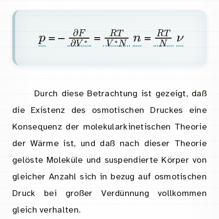
p
∂
F
∂
V
∗
R
T
V
∗
n
N
R
T
N
ν
= –
=
=
Durch diese Betrachtung ist gezeigt, daß
die Existenz des osmotischen Druckes eine
Konsequenz der molekularkinetischen Theorie
der Wärme ist, und daß nach dieser Theorie
gelöste Moleküle und suspendierte Körper von
gleicher Anzahl sich in bezug auf osmotischen
Druck bei großer Verdünnung vollkommen
gleich verhalten.