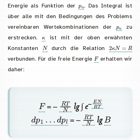
p
n
Energie als Funktion der
. Das Integral ist
über alle mit den Bedingungen des Problems
p
n
vereinbaren Wertekombinationen der
zu
κ
erstrecken.
ist mit der oben erwähnten
N
2
κ
N
=
Konstanten
durch die Relation
F
verbunden. Für die freie Energie
erhalten wir
daher:
E
N
R
T
F
R
T
N
–
= –
lg ∫ e
d
p
1
…
d
p
l
R
T
N
B
= –
lg