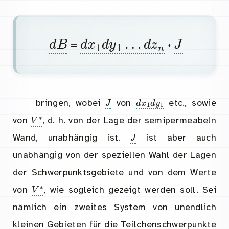
d
B
d
x
1
d
y
1
…
d
z
n
J
=
·
J
d
x
1
d
y
1
bringen, wobei
von
etc., sowie
V
∗
von
, d. h. von der Lage der semipermeabeln
J
Wand, unabhängig ist.
ist aber auch
unabhängig von der speziellen Wahl der Lagen
der Schwerpunktsgebiete und von dem Werte
V
∗
von
, wie sogleich gezeigt werden soll. Sei
nämlich ein zweites System von unendlich
kleinen Gebieten für die Teilchenschwerpunkte