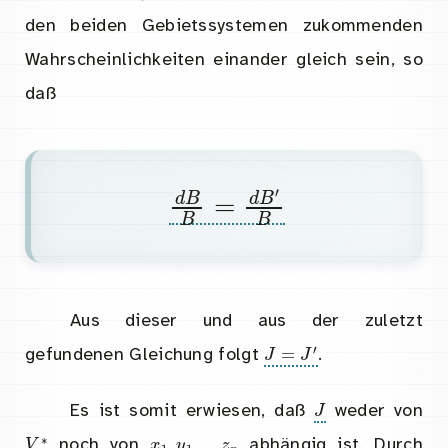
den beiden Gebietssystemen zukommenden
Wahrscheinlichkeiten einander gleich sein, so
daß
d
B
B
=
d
B
′
B
Aus dieser und aus der zuletzt
J
=
J
′
gefundenen Gleichung folgt
.
J
Es ist somit erwiesen, daß
weder von
V
∗
z
n
x
1
,
y
1
…
noch von
abhängig ist. Durch