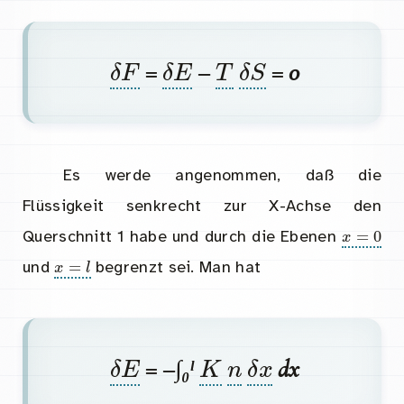
δ
F
δ
E
T
δ
S
=
–
= 0
Es werde angenommen, daß die
Flüssigkeit senkrecht zur X-Achse den
x
=
Querschnitt 1 habe und durch die Ebenen
x
=
l
und
begrenzt sei. Man hat
δ
E
K
n
δ
x
= –∫₀ˡ
dx