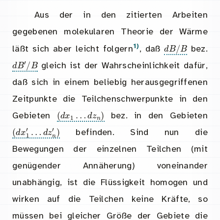
Aus der in den zitierten Arbeiten
gegebenen molekularen Theorie der Wärme
d
B
/
B
1)
läßt sich aber leicht folgern
, daß
bez.
d
B
′
/
B
gleich ist der Wahrscheinlichkeit dafür,
daß sich in einem beliebig herausgegriffenen
Zeitpunkte die Teilchenschwerpunkte in den
d
z
n
)
(
d
x
1
…
Gebieten
bez. in den Gebieten
…
d
z
n
(
′
d
)
x
1
′
befinden. Sind nun die
Bewegungen der einzelnen Teilchen (mit
genügender Annäherung) voneinander
unabhängig, ist die Flüssigkeit homogen und
wirken auf die Teilchen keine Kräfte, so
müssen bei gleicher Größe der Gebiete die