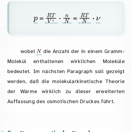
p
R
T
V
∗
n
N
R
T
N
ν
=
·
=
·
N
wobei
die Anzahl der in einem Gramm-
Molekül enthaltenen wirklichen Moleküle
bedeutet. Im nächsten Paragraph soll gezeigt
werden, daß die molekularkinetische Theorie
der Wärme wirklich zu dieser erweiterten
Auffassung des osmotischen Druckes führt.