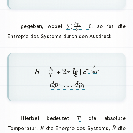
∑
∂
f
n
∂
p
n
=
0
gegeben, wobei
, so ist die
Entropie des Systems durch den Ausdruck
E
2
κ
T
S
E
¯
T
2
κ
−
=
+
lg ∫ e
d
p
1
…
d
p
l
T
Hierbei bedeutet
die absolute
E
E
¯
Temperatur,
die Energie des Systems,
die