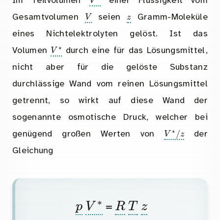
V
z
Gesamtvolumen
seien
Gramm-Moleküle
eines Nichtelektrolyten gelöst. Ist das
V
∗
Volumen
durch eine für das Lösungsmittel,
nicht aber für die gelöste Substanz
durchlässige Wand vom reinen Lösungsmittel
getrennt, so wirkt auf diese Wand der
sogenannte osmotische Druck, welcher bei
V
∗
/
z
genügend großen Werten von
der
Gleichung
p
V
∗
R
T
z
=